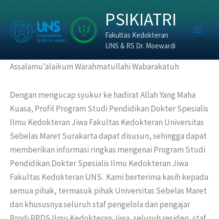
Skip
PSIKIATRI
to
content
Fakultas Kedokteran
UNS & RS Dr. Moewardi
Assalamu’alaikum Warahmatullahi Wabarakatuh
Dengan mengucap syukur ke hadirat Allah Yang Maha
Kuasa, Profil Program Studi Pendidikan Dokter Spesialis
Ilmu Kedokteran Jiwa Fakultas Kedokteran Universitas
Sebelas Maret Surakarta dapat disusun, sehingga dapat
memberikan informasi ringkas mengenai Program Studi
Pendidikan Dokter Spesialis Ilmu Kedokteran Jiwa
Fakultas Kedokteran UNS. Kami berterima kasih kepada
semua pihak, termasuk pihak Universitas Sebelas Maret
dan khususnya seluruh staf pengelola dan pengajar
Prodi PPDS Ilmu Kedokteran Jiwa, seluruh residen, staf