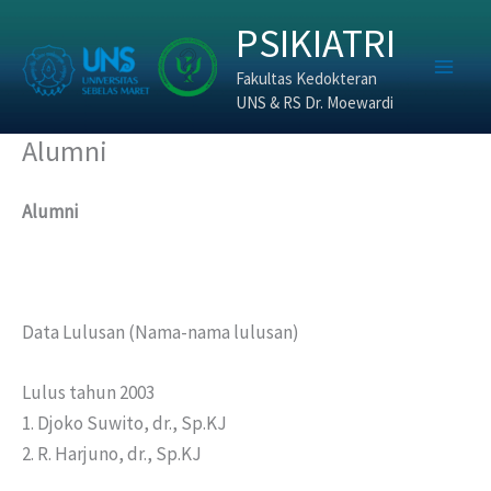
Skip
PSIKIATRI
to
content
Fakultas Kedokteran
UNS & RS Dr. Moewardi
Alumni
Alumni
Data Lulusan (Nama-nama lulusan)
Lulus tahun 2003
1. Djoko Suwito, dr., Sp.KJ
2. R. Harjuno, dr., Sp.KJ