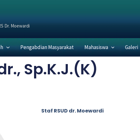
RS Dr. Moewardi
ah
Pengabdian Masyarakat
Mahasiswa
Galeri
dr., Sp.K.J.(K)
Staf RSUD dr. Moewardi