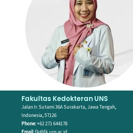
Fakultas Kedokteran UNS
Jalan Ir. Sutami 36A Surakarta, Jawa Tengah,
Indonesia, 57126
Phone:
+62 271 644178
Email:
fk@fk.uns.ac.id