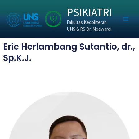
Skip
PSIKIATRI
to
content
Fakultas Kedokteran
UNS & RS Dr. Moewardi
Eric Herlambang Sutantio, dr.,
Sp.K.J.